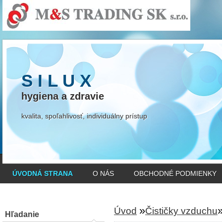
S I L U X
hygiena a zdravie
kvalita, spoľahlivosť, individuálny prístup
ÚVODNÁ STRANA
O NÁS
OBCHODNÉ PODMIENKY
»
Úvod
Čističky vzduchu
Hľadanie