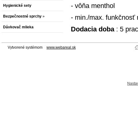
- vôňa menthol
Hygienické sety
- min./max. funkčnosť
Bezpečnostné sprchy
»
Dávkovač mlieka
Dodacia doba
: 5 prac
Vytvorené systémom
www.webareal.sk
Nasta