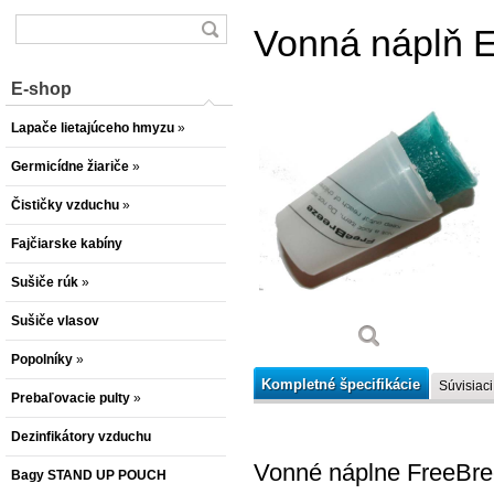
Vonná náplň 
E-shop
Lapače lietajúceho hmyzu
»
Germicídne žiariče
»
Čističky vzduchu
»
Fajčiarske kabíny
Sušiče rúk
»
Sušiče vlasov
Popolníky
»
Kompletné špecifikácie
Súvisiaci
Prebaľovacie pulty
»
Dezinfikátory vzduchu
Vonné náplne FreeBree
Bagy STAND UP POUCH